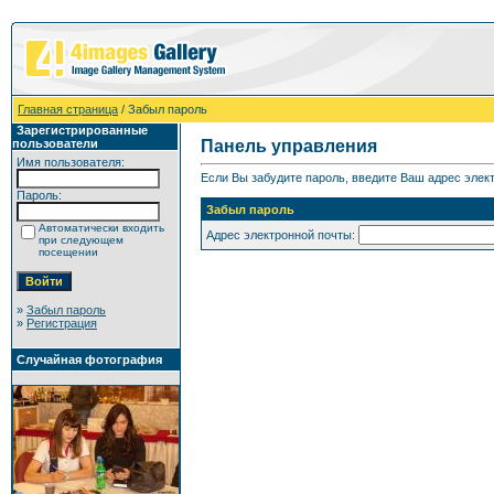
Главная страница
/ Забыл пароль
Зарегистрированные
пользователи
Панель управления
Имя пользователя:
Если Вы забудите пароль, введите Ваш адрес элект
Пароль:
Забыл пароль
Автоматически входить
Адрес электронной почты:
при следующем
посещении
»
Забыл пароль
»
Регистрация
Случайная фотография