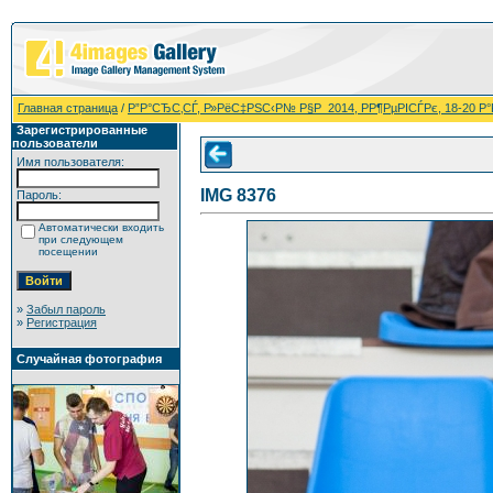
Главная страница
/
Р”Р°СЂС‚СЃ, Р»РёС‡РЅС‹Р№ Р§Р 2014, РР¶РµРІСЃРє, 18-20 
Зарегистрированные
пользователи
Имя пользователя:
IMG 8376
Пароль:
Автоматически входить
при следующем
посещении
»
Забыл пароль
»
Регистрация
Случайная фотография