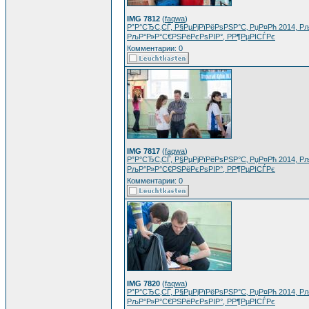
IMG 7812
(
faqwa
)
Р”Р°СЂС‚СЃ, Р§РµРјРїРёРѕРЅР°С‚ РџР¤Рћ 2014, 
РљР°Р»Р°С€РЅРёРєРѕРІР°, РР¶РµРІСЃРє
Комментарии: 0
IMG 7817
(
faqwa
)
Р”Р°СЂС‚СЃ, Р§РµРјРїРёРѕРЅР°С‚ РџР¤Рћ 2014, 
РљР°Р»Р°С€РЅРёРєРѕРІР°, РР¶РµРІСЃРє
Комментарии: 0
IMG 7820
(
faqwa
)
Р”Р°СЂС‚СЃ, Р§РµРјРїРёРѕРЅР°С‚ РџР¤Рћ 2014, 
РљР°Р»Р°С€РЅРёРєРѕРІР°, РР¶РµРІСЃРє