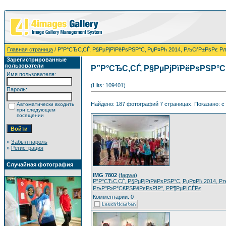
Главная страница
/ Р”Р°СЂС‚СЃ, Р§РµРјРїРёРѕРЅР°С‚ РџР¤Рћ 2014, РљСѓР±РѕРє Р
Зарегистрированные
пользователи
Р”Р°СЂС‚СЃ, Р§РµРјРїРёРѕРЅР°С
Имя пользователя:
(Hits: 109401)
Пароль:
Найдено: 187 фотографий 7 страницах. Показано: с 
Автоматически входить
при следующем
посещении
»
Забыл пароль
»
Регистрация
Случайная фотография
IMG 7802
(
faqwa
)
Р”Р°СЂС‚СЃ, Р§РµРјРїРёРѕРЅР°С‚ РџР¤Рћ 2014, 
РљР°Р»Р°С€РЅРёРєРѕРІР°, РР¶РµРІСЃРє
Комментарии: 0